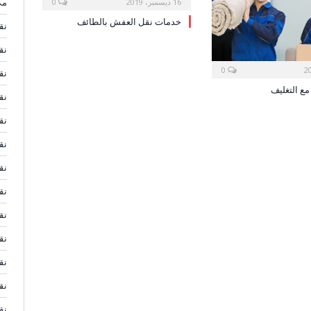
مك
16 ديسمبر، 2019
0
خدمات نقل العفش بالطائف
نق
نق
0
نق
ع التغليف
نق
نق
نق
نق
نق
نق
نق
نق
نق
نق