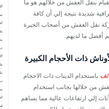
قيام بنقل العفش من خلالهم هو ما
أكتو
فية شديدة نتيجة إلي أن كافة
سبت
كة نقل العفش من أصحاب الخبرة
أغ
مار
م أفضل ما لديهم.
يناي
ديس
الأوناش ذات الأحجام الكبيرة
أكتو
مايو
مار
ئف
باستخدام الدينات ذات الاحجام
ديس
عفش من خلالها بجانب استخدام
سبت
أثاث إلي ارتفاعات عالية مما يساهم
أغ
فبرا