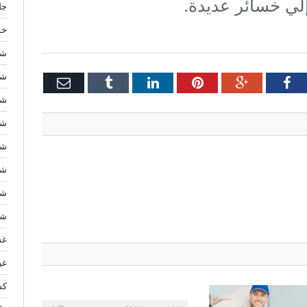
لي خسائر عديدة.
جل
خد
شر
شر
Email
Tumblr
LinkedIn
Pinterest
Google+
Facebook
Twi
شر
شر
شر
شر
شر
شر
غس
غي
كش