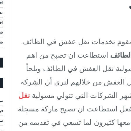
اف
تق
افضل 10 شركات ن
شر
 تقوم بخدمات نقل عفش في الطائف
شر
لطائف
استطاعت ان تصبح من اهم
ولية نقل العفش في الطائف ويلجأ
قل العفش من خلالهم لنري أن الشركة
هر الشركات التي تتولي مسولية
نقل
سبت
لفعل استطاعت ان تصبح ماركة مسجلة
فبرا
معها كثيرون لما تسعي في تقديمه من
سبت
يولي