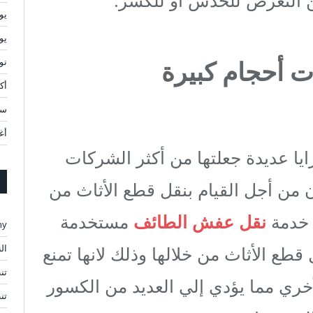
 التعرض للخدش او للكسر.
يولي
يوني
ات أحجام كبيرة
نوف
أكتو
سبت
أغ
يا عديدة جعلتها من أكثر الشركات
ن من أجل القيام بنقل قطع الأثاث من
 خدمة
نقل عفش الطائف
مستخدمة
ny
ال
قطع الأثاث من خلالها وذلك لانها تمنع
تن
أخري مما يؤدي إلي العديد من الكسور
تن