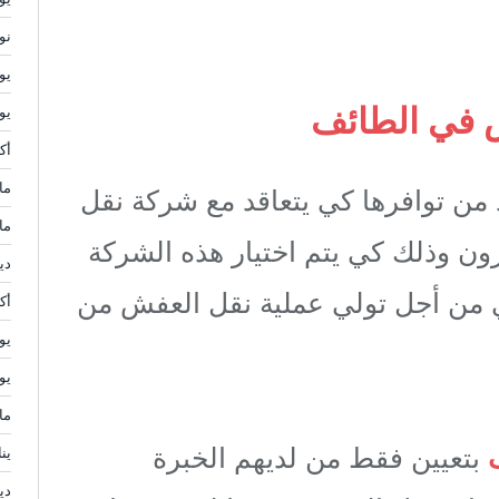
نوف
يولي
في الطائف
يوني
أكتو
مايو
بد من توافرها كي يتعاقد مع شركة نقل
مار
 وذلك كي يتم اختيار هذه الشركة
ديس
 من أجل تولي عملية نقل العفش من
أكتو
يولي
يوني
مايو
بتعيين فقط من لديهم الخبرة
يناي
ديس