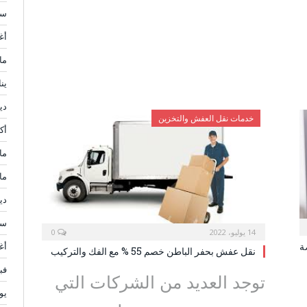
سبت
أغ
مار
يناي
ديس
خدمات نقل العفش والتخزين
أكتو
مايو
مار
ديس
سبت
14 يوليو، 2022
0
أغ
ة
نقل عفش بحفر الباطن خصم 55 % مع الفك والتركيب
فبرا
توجد العديد من الشركات التي
يولي