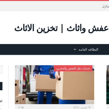
نازل
فش واثاث | تخزين الاثاث
النظافه العامه
خدمات نقل العفش والتخزين
اف
18 فبراير، 2025
0