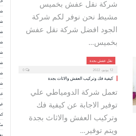
خد
شركة نقل عفش بخميس
شر
مشيط نحن نوفر لكم شركة
شر
الجود افضل شركة نقل عفش
شر
بخميس…
شر
شر
نقل عفش بجدة
شر
12 يونيو، 2022
0
شر
كيفية فك وتركيب العفش والاثاث بجدة
شر
تعمل شركة الدومياطي علي
غس
توفير الاجابة عن كيفية فك
غي
كش
وتركيب العفش والاثاث بجدة
مك
ويتم توفير…
نق