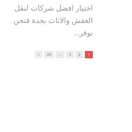
اختيار افضل شركات لنقل
العفش والاثاث بجدة فنحن
نوفر…
Next
20
…
3
2
1