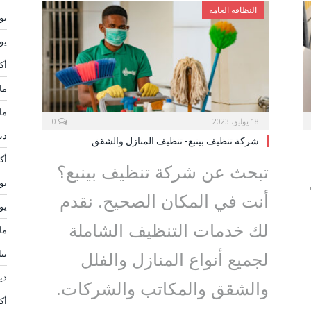
النظافه العامه
يولي
يوني
أكتو
مايو
مار
18 يوليو، 2023
0
ديس
شركة تنظيف بينبع- تنظيف المنازل والشقق
أكتو
تبحث عن شركة تنظيف بينبع؟
يولي
أنت في المكان الصحيح. نقدم
يوني
لك خدمات التنظيف الشاملة
مايو
لجميع أنواع المنازل والفلل
يناي
ديس
والشقق والمكاتب والشركات.
أكتو