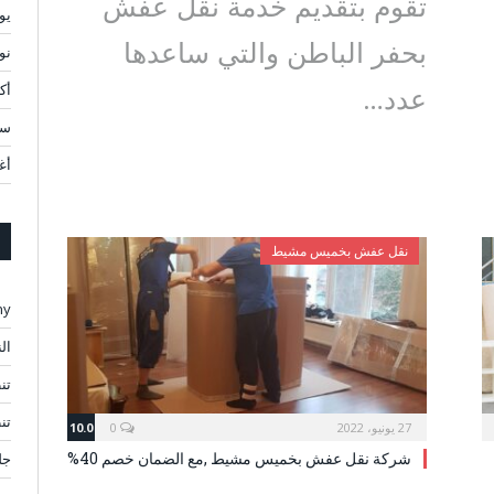
تقوم بتقديم خدمة نقل عفش
يوني
بحفر الباطن والتي ساعدها
نوف
أكتو
عدد…
سبت
أغ
نقل عفش بخميس مشيط
ny
ال
تن
تن
27 يونيو، 2022
0
10.0
شركة نقل عفش بخميس مشيط ,مع الضمان خصم 40%
جل