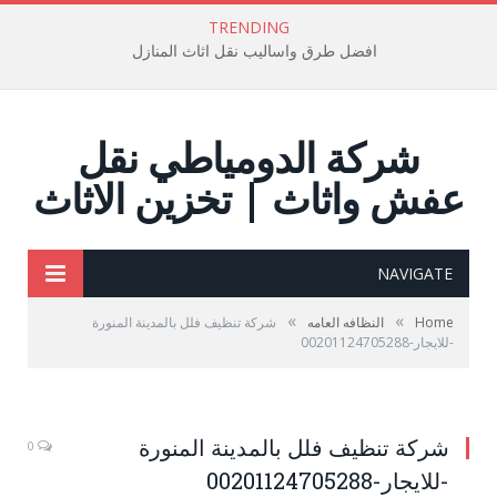
TRENDING
افضل طرق واساليب نقل اثاث المنازل
شركة الدومياطي نقل
عفش واثاث | تخزين الاثاث
NAVIGATE
»
»
Home
النظافه العامه
شركة تنظيف فلل بالمدينة المنورة
-للايجار-00201124705288
شركة تنظيف فلل بالمدينة المنورة
0
-للايجار-00201124705288