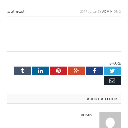
2 فبراير، 2017
ON
ADMIN
BY
النظافه العامه
نوفر افضل شركة
تنظيف بالمدينة
المنورة وينبع ولكن
من الافضل ان نقدم
SHARE.
لكم اهم هذه
Tumblr
LinkedIn
Pinterest
Google+
Facebook
Twitter
الشركات وافرها
Email
على الاطلاق انه من
المهم ان تعرف
ماتقدمه هذه
ABOUT AUTHOR
الشركات من
خدمات تنظيف
الشقق – المنازل
ADMIN
-البيوت – الخزانات