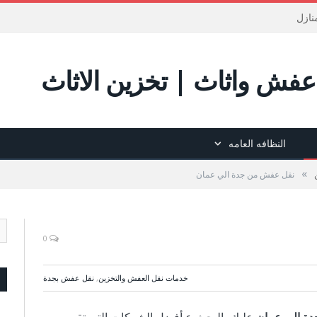
نازل
فش واثاث | تخزين الاثاث
النظافه العامه
»
نقل عفش من جدة الي عمان
0
خدمات نقل العفش والتخزين
,
نقل عفش بجدة