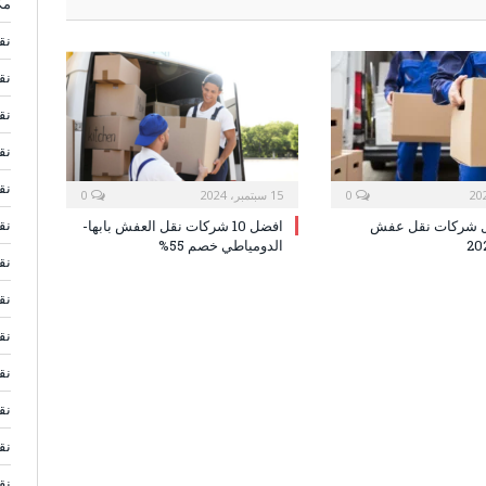
مك
نق
نق
نق
نق
نق
0
15 سبتمبر، 2024
0
نق
ل شركات نقل عفش
افضل 10 شركات نقل العفش بابها-
الدومياطي خصم 55%
نق
نق
نق
نق
نق
نق
نق