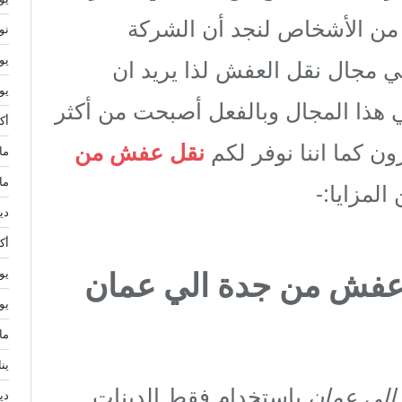
 من الأشخاص لنجد أن الشركة
نوف
يولي
 مجال نقل العفش لذا يريد ان
يوني
 هذا المجال وبالفعل أصبحت من أكثر
أكتو
ون كما اننا نوفر لكم
نقل عفش من
مايو
مار
المزايا:-
ديس
أكتو
قل عفش من جدة الي عمان
يولي
يوني
مايو
يناي
الي عمان
باستخدام فقط الدينات
ديس