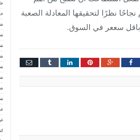
جل
احًا نظرًا لتحقيقها المعادلة الصعبة
خد
شر
 باقل سععر في السوق.
شر
شر
شر
Email
Tumblr
LinkedIn
Pinterest
Google+
Facebook
Twi
شر
شر
شر
شر
غس
غي
كش