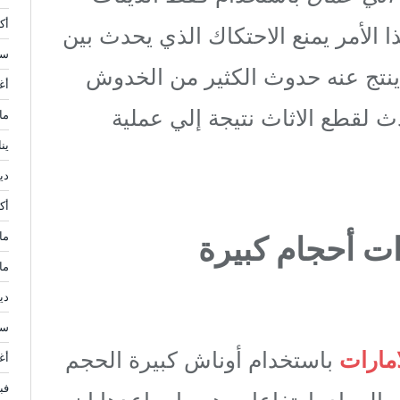
أكتو
ا الأمر يمنع الاحتكاك الذي يحدث بين
سبت
ينتج عنه حدوث الكثير من الخدوش
أغ
ث لقطع الاثاث نتيجة إلي عملية
مار
يناي
ديس
أكتو
ذات أحجام كبيرة
مايو
مار
ديس
سبت
مارات
باستخدام أوناش كبيرة الحجم
أغ
فبرا
 والي اي ارتفاعات هو ما ساعدها ان