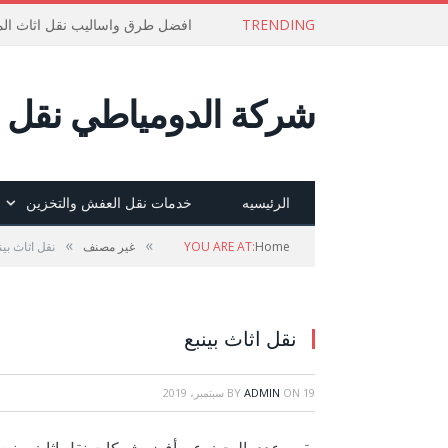
TRENDING
افضل طرق واساليب نقل اثاث الم
شركة الدومياطي نقل ع
الرئيسيه
خدمات نقل العفش والتخزين
»
»
Home
YOU ARE AT:
غير مصنف
نقل اثاث بين
نقل اثاث بينبع
19 سبتمبر، 2019
ON
ADMIN
BY