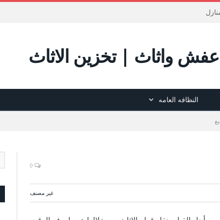
نازل
فش واثاث | تخزين الاثاث
النظافه العامه
بع
0
غير مصنف