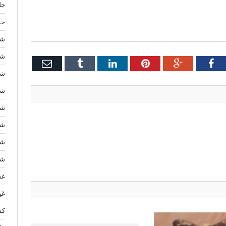
جل
خد
شر
شر
Email
Tumblr
LinkedIn
Pinterest
Google+
Facebook
Twi
شر
شر
شر
شر
شر
شر
غس
غي
كش