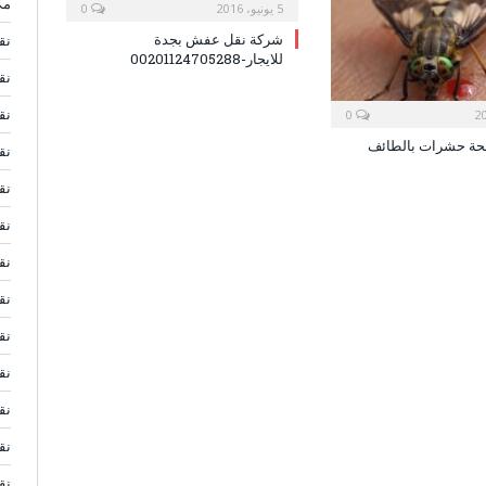
مك
5 يونيو، 2016
0
شركة نقل عفش بجدة
نق
للايجار-00201124705288
نق
نق
0
حة حشرات بالطائف
نق
نق
نق
نق
نق
نق
نق
نق
نق
نق