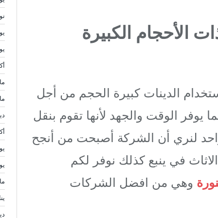
نوف
ذات الأحجام الكبيرة
يولي
يوني
أكتو
مايو
تخدام الدينات كبيرة الحجم من أجل
مار
ا يوفر الوقت والجهد لأنها تقوم بنقل
ديس
أكتو
احد لنري أن الشركة أصبحت من أنجح
يولي
اثاث في ينبع كذلك نوفر لكم
يوني
ورة
وهي من افضل الشركات
مايو
يناي
ديس