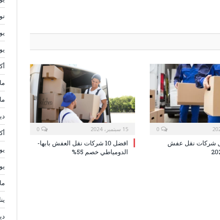
نوف
يولي
يوني
أكتو
مايو
مار
ديس
0
15 سبتمبر، 2024
0
أكتو
ل شركات نقل عفش
افضل 10 شركات نقل العفش بابها-
يولي
الدومياطي خصم 55%
يوني
مايو
يناي
ديس