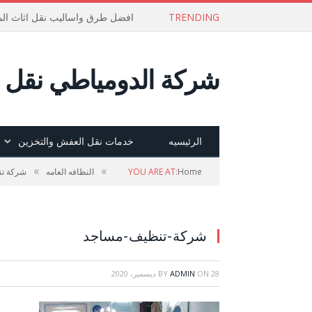
TRENDING
افضل طرق واساليب نقل اثاث الم
شركة الدومياطي نقل ع
الرئيسيه
خدمات نقل العفش والتخزين
»
»
Home
YOU ARE AT:
النظافه العامه
شركة تن
شركة-تنظيف-مساجد
28 ديسمبر، 2020
ON
ADMIN
BY