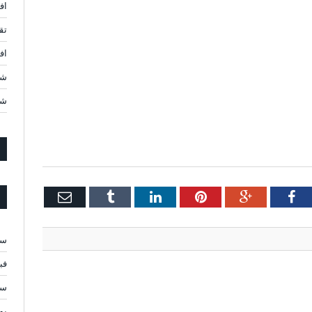
اف
تق
افضل 10 شركات ن
شر
شر
Email
Tumblr
LinkedIn
Pinterest
Google+
Facebook
Twi
سبت
فبرا
سبت
يولي