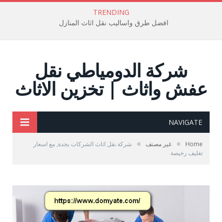
TRENDING
افضل طرق واساليب نقل اثاث المنازل
شركة الدومياطي نقل
عفش واثاث | تخزين الاثاث
NAVIGATE
»
»
Home
غير مصنف
شركة نقل اثاث الشركات بجدة, مع اسعار
تغليف رخيصة