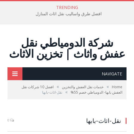
TRENDING
افضل طرق واساليب نقل اثاث المنازل
شركة الدومياطي نقل
عفش واثاث | تخزين الاثاث
NAVIGATE
»
»
Home
خدمات نقل العفش والتخزين
افضل 10 شركات نقل
»
العفش بابها- الدومياطي خصم 55%
نقل-اثاث-بابها
نقل اثاث بابها
نقل-اثاث-بابها
0