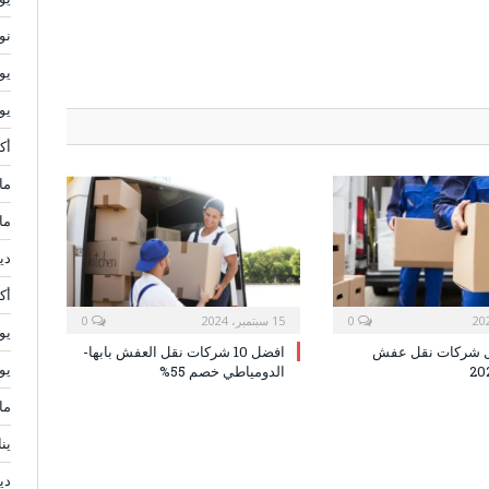
نوف
يولي
يوني
أكتو
مايو
مار
ديس
أكتو
0
15 سبتمبر، 2024
0
يولي
ل شركات نقل عفش
افضل 10 شركات نقل العفش بابها-
يوني
الدومياطي خصم 55%
مايو
يناي
ديس