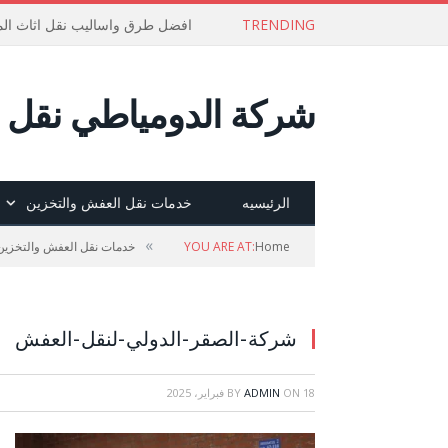
TRENDING
افضل طرق واساليب نقل اثاث الم
شركة الدومياطي نقل ع
الرئيسيه
خدمات نقل العفش والتخزين
»
Home
YOU ARE AT:
خدمات نقل العفش والتخزين
شركة-الصقر-الدولي-لنقل-العفش
18 فبراير، 2025
ON
ADMIN
BY