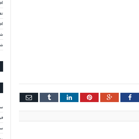
اف
تق
افضل 10 شركات ن
شر
شر
Email
Tumblr
LinkedIn
Pinterest
Google+
Facebook
Twi
سبت
فبرا
سبت
يولي