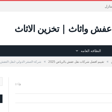
نازل
فش واثاث | تخزين الاثاث
النظافه العامه
»
»
تقييم افضل شركات نقل عفش بالرياض 2025
شركة-الصقر-الدولي-لنقل-العفش
0