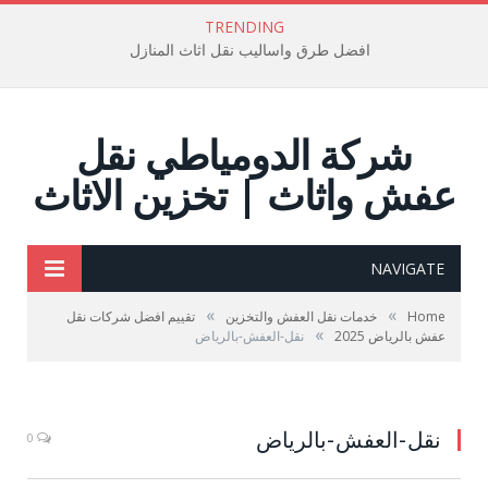
TRENDING
افضل طرق واساليب نقل اثاث المنازل
شركة الدومياطي نقل
عفش واثاث | تخزين الاثاث
NAVIGATE
»
»
Home
خدمات نقل العفش والتخزين
تقييم افضل شركات نقل
»
عفش بالرياض 2025
نقل-العفش-بالرياض
نقل-العفش-بالرياض
0