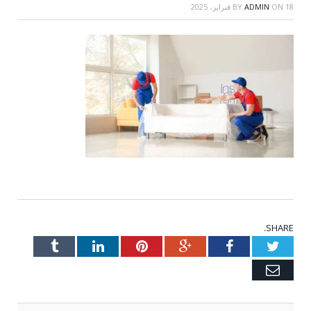
18 فبراير، 2025
ON
ADMIN
BY
SHARE.
Tumblr
LinkedIn
Pinterest
Google+
Facebook
Twitter
Email