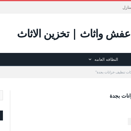
نازل
فش واثاث | تخزين الاثاث
النظافه العامه
نات بجدة