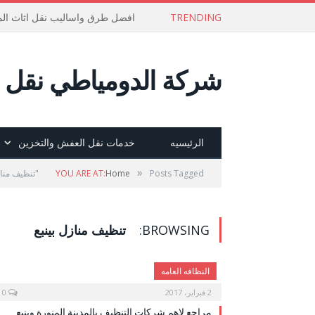
TRENDING
افضل طرق واساليب نقل اثاث الم
شركة الدومياطي نقل ع
الرئيسيه
خدمات نقل العفش والتخزين
»
Posts Tagged "تنظيف منازل بينبع"
Home
YOU ARE AT:
BROWSING:
تنظيف منازل بينبع
النظافه العامه
2 فبراير، 2017
0
مراجع لاهم شركات التنظيف بالمدينة المنورة وينبع