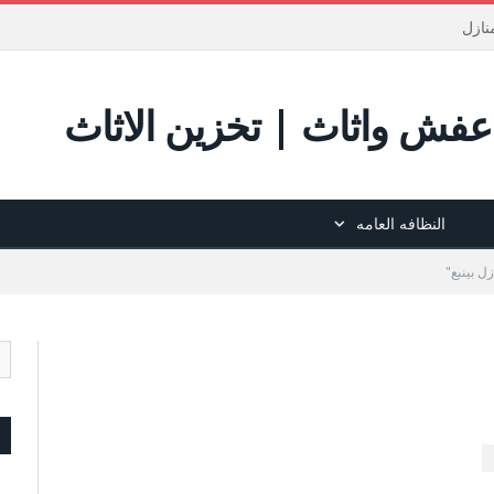
نازل
فش واثاث | تخزين الاثاث
النظافه العامه