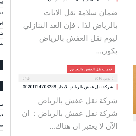
اف
ضمان سلامة نقل الاثاث
تق
بالرياض لذا ، فإن العد التنازلي
افضل 10 شركات ن
شر
ليوم نقل العفش بالرياض
شر
يكون…
خدمات نقل العفش والتخزين
5 يونيو، 2016
0
شركة نقل عفش بالرياض للايجار-00201124705288
شركة نقل عفش بالرياض
سبت
شركة نقل عفش بالرياض : ان
فبرا
الآن لا يعتبر ان هناك…
سبت
يولي