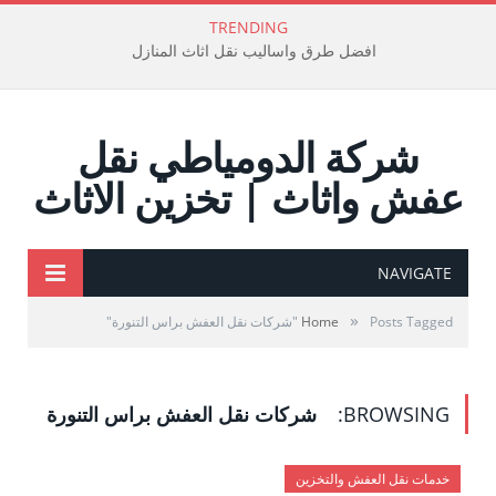
TRENDING
افضل طرق واساليب نقل اثاث المنازل
شركة الدومياطي نقل
عفش واثاث | تخزين الاثاث
NAVIGATE
»
Posts Tagged "شركات نقل العفش براس التنورة"
Home
BROWSING:
شركات نقل العفش براس التنورة
خدمات نقل العفش والتخزين