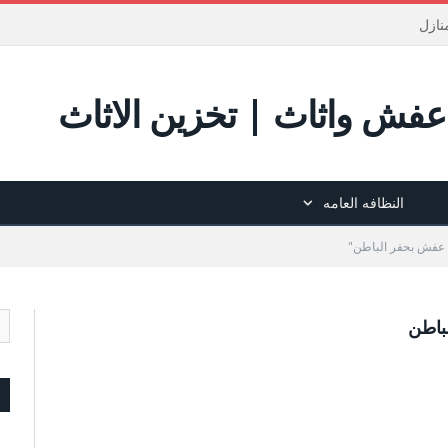
نازل
فش واثاث | تخزين الاثاث
النظافه العامه
باطن