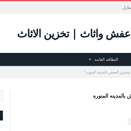
نازل
فش واثاث | تخزين الاثاث
النظافه العامه
المدينه المنوره