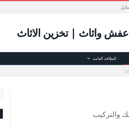
نازل
فش واثاث | تخزين الاثاث
النظافه العامه
ك والتركيب