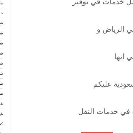
ضل خدمات في توفير
جل
خد
شر
 الرياض و
شر
شر
شر
 ابها
شر
شر
سعودية عليكم
شر
شر
غس
 في خدمات النقل
غي
كش