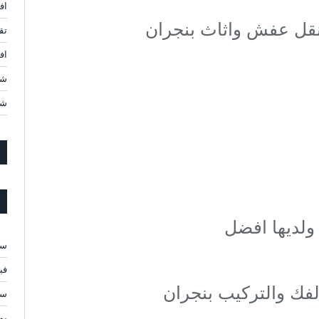
اف
نقل عفش واثاث بنجران
تق
افضل 10 شركات ن
شر
شر
ولديها افضل
سبت
فبرا
ك والتركيب بنجران
سبت
يولي