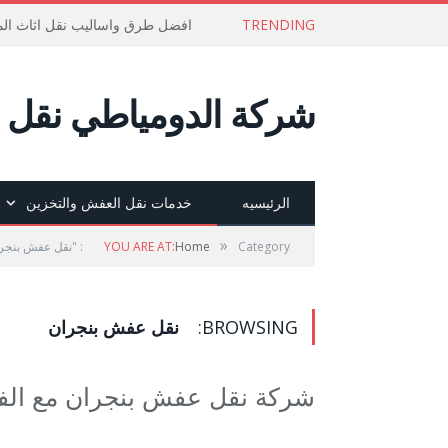
TRENDING
افضل طرق واساليب نقل اثاث الم
شركة الدومياطي نقل ع
الرئيسيه
خدمات نقل العفش والتخزين
»
Category: "نقل عفش بنجران"
Home
YOU ARE AT:
BROWSING:
نقل عفش بنجران
شركة نقل عفش بنجران مع الف