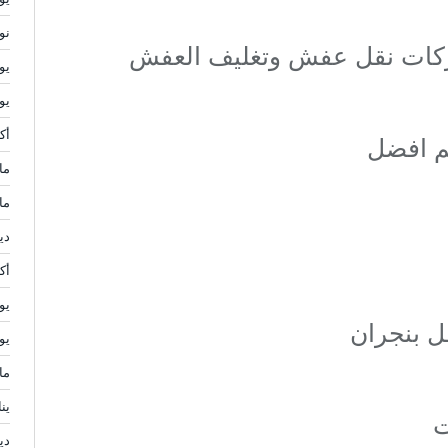
نوف
شركات نقل عفش وتغليف العفش
يولي
يوني
أكتو
م افضل
مايو
مار
ديس
أكتو
يولي
 بنجران
يوني
مايو
يناي
ت
ديس