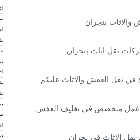
أكتو
سبت
 والاثاث بنجران
أغ
مار
كات نقل اثاث بنجران
يناي
ديس
أكتو
دة في نقل العفش والاثاث عليكم
مايو
مار
ديس
ق عمل متخصص في تغليف العفش
سبت
أغ
 نقل الاثاث في نجران
فبرا