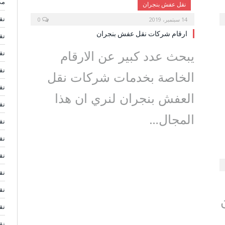
مك
نقل عفش بنجران
نق
14 سبتمبر، 2019
0
ارقام شركات نقل عفش بنجران
نق
يبحث عدد كبير عن الارقام
نق
نق
الخاصة بخدمات شركات نقل
نق
العفش بنجران لنري ان هذا
نق
المجال…
نق
نق
نق
نق
نق
نق
نق